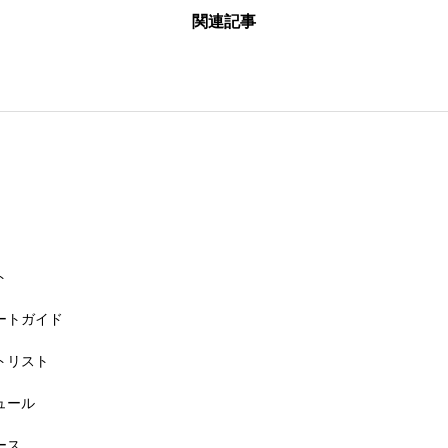
関連記事
26大会同日開催！カヤックに乗って諏訪湖のゴミ・ヒシを回収しよう！
ト
リートガイド
ートリスト
6大会同日開催！小学生対象キッズ・ラン大会
ジュール
ース