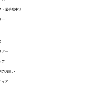
セス・選手駐車場
リー
要
バサダー
料! 5月6日(祝) 「小学生ラン教室」
ップ
規制のお願い
ンティア