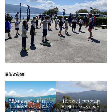
【受付終了】2026大会同日開催！小学生対象キッズ・ラ
ン大会
最近の記事
【参加者募集】8月1日
【受付終了】2026大会同
(土) 未来アクション第２
日開催！カヤックに乗っ