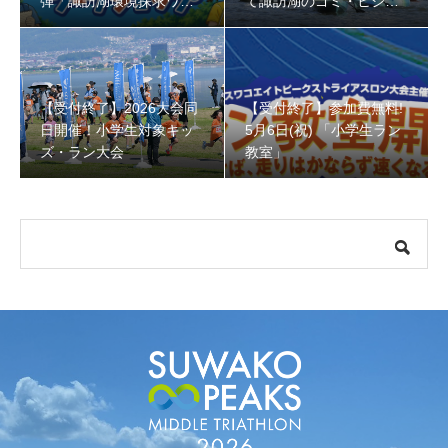
弾「諏訪湖環境探求ワー
て諏訪湖のゴミ・ヒシを
クショップ」小学４年生
回収しよう！
から！
【受付終了】参加費無料! 5月6日(祝) 「小学生ラン教室」
【受付終了】2026大会同
【受付終了】参加費無料!
日開催！小学生対象キッ
5月6日(祝) 「小学生ラン
ズ・ラン大会
教室」
【会議報告】諏訪地域６市町村連絡会議を開催しました