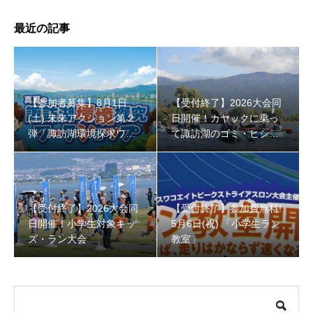
最近の記事
【受付終了】参加費無料! 5月6日(祝) 「小学生ラン教室」
【参加者募集】8月1日
【受付終了】2026大会同
(土) 未来アクション第２
日開催！カヤックに乗っ
弾「諏訪湖環境探求ワー
て諏訪湖のゴミ・ヒシを
クショップ」小学４年生
回収しよう！
から！
【受付終了】2026大会同
【受付終了】参加費無料!
日開催！小学生対象キッ
5月6日(祝) 「小学生ラン
ズ・ラン大会
教室」