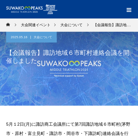
大会関連イベント
大会について
【会議報告】諏訪地域６市町村連絡会議を開催しました
2025.05.16
大会について
【会議報告】諏訪地域６市町村連絡会議を開
催しました
5月１2日(月)に諏訪商工会議所にて第7回諏訪地域６市町村(茅野
市・原村・富士見町・諏訪市・岡谷市・下諏訪町)連絡会議を行