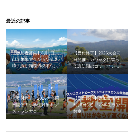
最近の記事
【参加者募集】8月1日
【受付終了】2026大会同
(土) 未来アクション第２
日開催！カヤックに乗っ
弾「諏訪湖環境探求ワー
て諏訪湖のゴミ・ヒシを
クショップ」小学４年生
回収しよう！
から！
【受付終了】2026大会同
【受付終了】参加費無料!
日開催！小学生対象キッ
5月6日(祝) 「小学生ラン
ズ・ラン大会
教室」