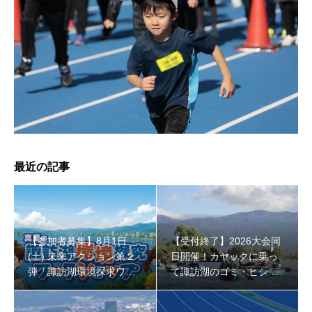
【受付終了】2026大会同日開催！小学生対象キッズ・ラ
ン大会
最近の記事
【参加者募集】8月1日
【受付終了】2026大会同
(土) 未来アクション第２
日開催！カヤックに乗っ
弾「諏訪湖環境探求ワー
て諏訪湖のゴミ・ヒシを
クショップ」小学４年生
回収しよう！
から！