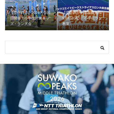
【受付終了】2026大会同
【受付終了】参加費無料!
【受付終了】参加費無料! 5月6日(祝) 「小学生ラン教室」
日開催！小学生対象キッ
5月6日(祝) 「小学生ラン
ズ・ラン大会
教室」
【会議報告】諏訪地域６市町村連絡会議を開催しました