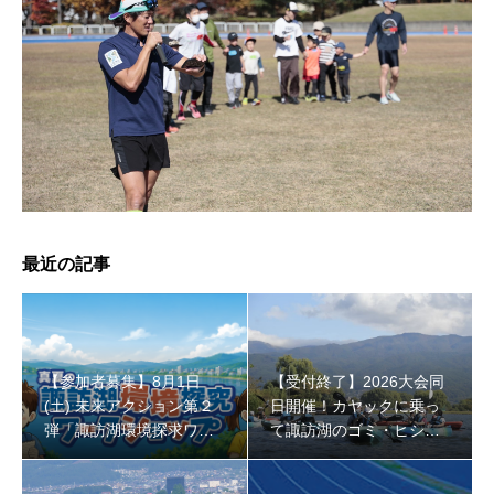
【受付終了】2026大会同日開催！小学生対象キッズ・ラ
ン大会
最近の記事
【参加者募集】8月1日
【受付終了】2026大会同
(土) 未来アクション第２
日開催！カヤックに乗っ
弾「諏訪湖環境探求ワー
て諏訪湖のゴミ・ヒシを
クショップ」小学４年生
回収しよう！
から！