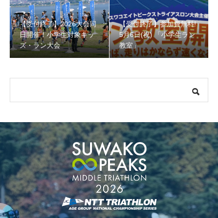
【受付終了】2026大会同
【受付終了】参加費無料!
【受付終了】参加費無料! 5月6日(祝) 「小学生ラン教室」
日開催！小学生対象キッ
5月6日(祝) 「小学生ラン
ズ・ラン大会
教室」
【会議報告】諏訪地域６市町村連絡会議を開催しました