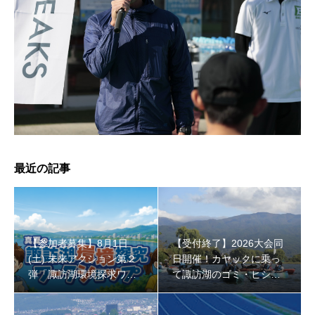
【受付終了】2026大会同日開催！小学生対象キッズ・ラ
ン大会
最近の記事
【参加者募集】8月1日
【受付終了】2026大会同
(土) 未来アクション第２
日開催！カヤックに乗っ
弾「諏訪湖環境探求ワー
て諏訪湖のゴミ・ヒシを
クショップ」小学４年生
回収しよう！
から！