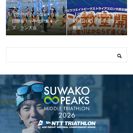
【受付終了】2026大会同
【受付終了】参加費無料!
【受付終了】参加費無料! 5月6日(祝) 「小学生ラン教室」
日開催！小学生対象キッ
5月6日(祝) 「小学生ラン
ズ・ラン大会
教室」
【会議報告】諏訪地域６市町村連絡会議を開催しました