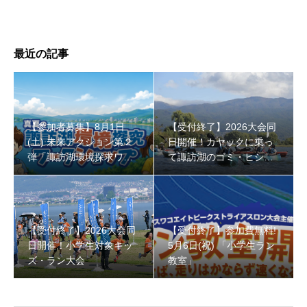
最近の記事
【参加者募集】8月1日
【受付終了】2026大会同
(土) 未来アクション第２
日開催！カヤックに乗っ
弾「諏訪湖環境探求ワー
て諏訪湖のゴミ・ヒシを
クショップ」小学４年生
回収しよう！
から！
【受付終了】2026大会同
【受付終了】参加費無料!
日開催！小学生対象キッ
5月6日(祝) 「小学生ラン
ズ・ラン大会
教室」