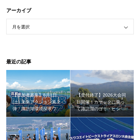
アーカイブ
月を選択
最近の記事
【参加者募集】8月1日
【受付終了】2026大会同
(土) 未来アクション第２
日開催！カヤックに乗っ
弾「諏訪湖環境探求ワー
て諏訪湖のゴミ・ヒシを
クショップ」小学４年生
回収しよう！
から！