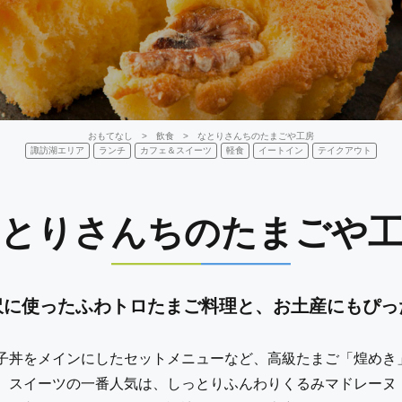
おもてなし
>
飲食
> なとりさんちのたまごや工房
諏訪湖エリア
ランチ
カフェ＆スイーツ
軽食
イートイン
テイクアウト
とりさんちのたまごや
沢に使ったふわトロたまご料理と、お土産にもぴっ
子丼をメインにしたセットメニューなど、高級たまご「煌めき
、スイーツの一番人気は、しっとりふんわりくるみマドレーヌ