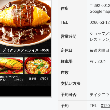
〒392-00
住所
Googlem
TEL
0266-53-1
ショップ／10
営業時間
レストラン／
定休日
毎週火曜日
駐車場
有：20台
席数
支払い方法
予約可否
テイクアウ
予約
TEL：
0120