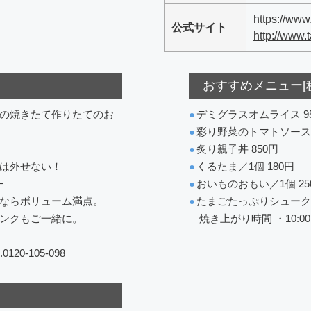
https://www
公式サイト
http://www.
おすすめメニュー[
の焼きたて作りたてのお
●
デミグラスオムライス 9
●
彩り野菜のトマトソースオ
●
炙り親子丼 850円
は外せない！
●
くるたま／1個 180円
ー
●
おいものおもい／1個 25
ならボリューム満点。
●
たまごたっぷりシュークリ
ンクもご一緒に。
焼き上がり時間 ・10:00～ 
-105-098