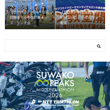
【受付終了】2026大会同
【受付終了】参加費無料!
【受付終了】参加費無料! 5月6日(祝) 「小学生ラン教室」
日開催！小学生対象キッ
5月6日(祝) 「小学生ラン
ズ・ラン大会
教室」
【会議報告】諏訪地域６市町村連絡会議を開催しました