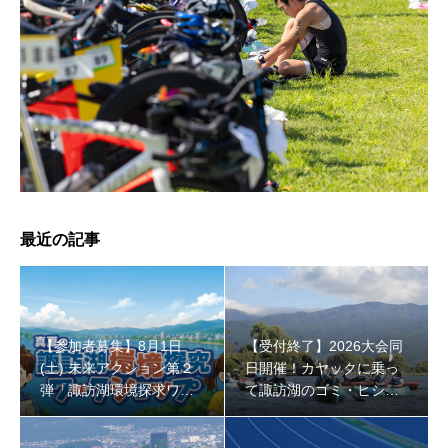
【受付終了】2026大会同日開催！小学生対象キッズ・ラ
ン大会
最近の記事
【参加者募集】8月1日
【受付終了】2026大会同
(土) 未来アクション第２
日開催！カヤックに乗っ
弾「諏訪湖環境探求ワー
て諏訪湖のゴミ・ヒシを
クショップ」小学４年生
回収しよう！
から！