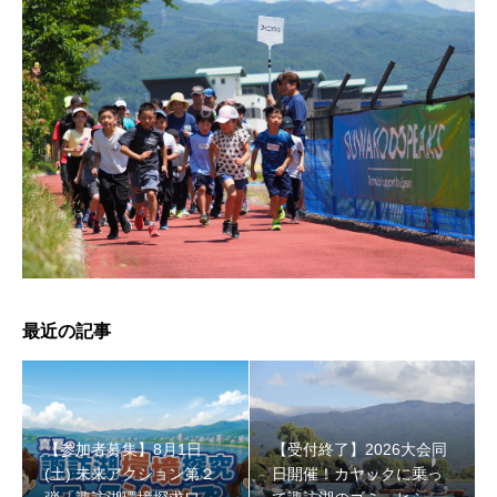
【受付終了】2026大会同日開催！小学生対象キッズ・ラ
ン大会
最近の記事
【参加者募集】8月1日
【受付終了】2026大会同
(土) 未来アクション第２
日開催！カヤックに乗っ