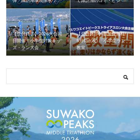
弾「諏訪湖環境探求ワー
て諏訪湖のゴミ・ヒシを
クショップ」小学４年生
回収しよう！
から！
【受付終了】参加費無料! 5月6日(祝) 「小学生ラン教室」
【受付終了】2026大会同
【受付終了】参加費無料!
日開催！小学生対象キッ
5月6日(祝) 「小学生ラン
ズ・ラン大会
教室」
【会議報告】諏訪地域６市町村連絡会議を開催しました